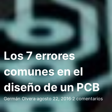
Los 7 errores
comunes en el
diseño de un PCB
Germán Olvera
·
agosto 22, 2016
·
2 comentarios