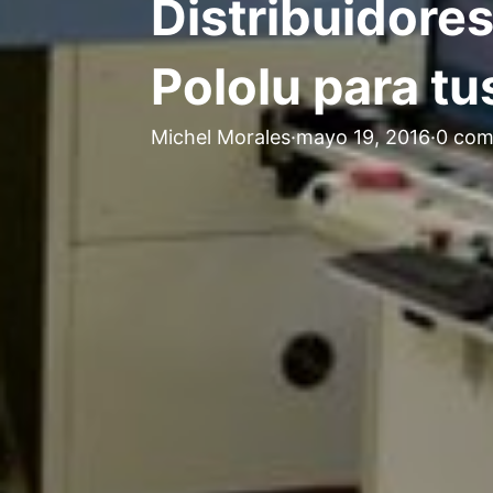
Distribuidores
Pololu para tu
Michel Morales
·
mayo 19, 2016
·
0 com