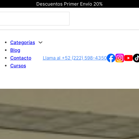
Descuentos Primer Envío 20%
Categorías
Blog
Contacto
Llama al +52 (222) 598-4350
Cursos