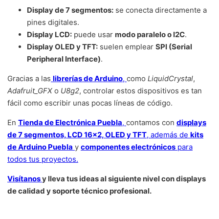
Display de 7 segmentos:
se conecta directamente a
pines digitales.
Display LCD:
puede usar
modo paralelo o I2C
.
Display OLED y TFT:
suelen emplear
SPI (Serial
Peripheral Interface)
.
Gracias a las
librerías de Arduino
,
como
LiquidCrystal
,
Adafruit_GFX
o
U8g2
, controlar estos dispositivos es tan
fácil como escribir unas pocas líneas de código.
En
Tienda de Electrónica Puebla
,
contamos con
displays
de 7 segmentos, LCD 16×2, OLED y TFT
, además de
kits
de Arduino Puebla
y
componentes electrónicos
para
todos tus proyectos.
Visítanos
y lleva tus ideas al siguiente nivel con displays
de calidad y soporte técnico profesional.