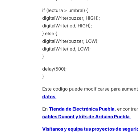
if (lectura > umbral) {
digitalWrite(buzzer, HIGH);
digitalWrite(led, HIGH);
} else {
digitalWrite(buzzer, LOW);
digitalWrite(led, LOW);
}
delay(500);
}
Este código puede modificarse para aumenta
datos
.
En
Tienda de Electrónica Puebla
,
encontrar
cables Dupont y kits de Arduino Puebla
.
Visítanos y equipa tus proyectos de segur