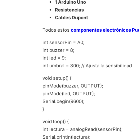
1 Arduino Uno
Resistencias
Cables Dupont
Todos estos
componentes electrónicos Pu
int sensorPin = A0;
int buzzer = 8;
int led = 9;
int umbral = 300; // Ajusta la sensibilidad
void setup() {
pinMode(buzzer, OUTPUT);
pinMode(led, OUTPUT);
Serial.begin(9600);
}
void loop() {
int lectura = analogRead(sensorPin);
Serial.println(lectura);