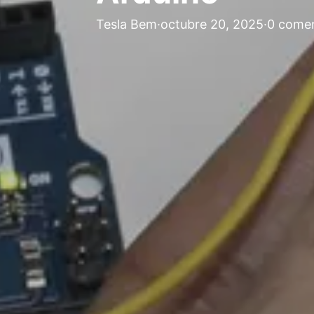
Tesla Bem
·
octubre 20, 2025
·
0 comen