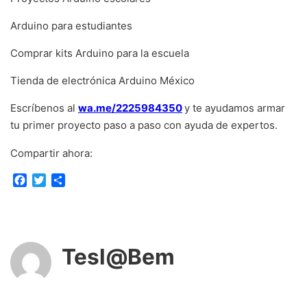
Arduino para estudiantes
Comprar kits Arduino para la escuela
Tienda de electrónica Arduino México
Escríbenos al
wa.me/2225984350
y te ayudamos armar
tu primer proyecto paso a paso con ayuda de expertos.
Compartir ahora:
F
T
C
a
w
o
c
i
m
e
t
p
b
t
a
o
e
r
Tesl@Bem
o
r
t
k
i
r