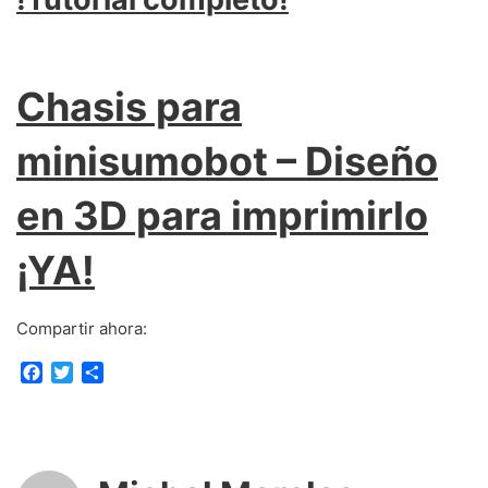
Chasis para
minisumobot – Diseño
en 3D para imprimirlo
¡YA!
Compartir ahora:
F
T
C
a
w
o
c
i
m
e
t
p
b
t
a
o
e
r