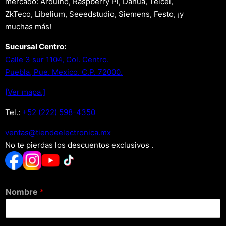
mercado: Arduino, Raspberry Pi, Dahua, Telcel,
ZkTeco, Libelium, Seeedstudio, Siemens, Festo, ¡y
muchas más!
Sucursal Centro:
Calle 3 sur 1104, Col. Centro.
Puebla, Pue. Mexico. C.P. 72000.
[Ver mapa.]
Tel.:
+52 (222) 598-4350
xm.acinortceleedneit@satnev
No te pierdas los descuentos exclusivos .
Nombre
*