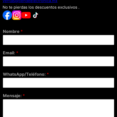
xm.acinortceleedneit@satnev
No te pierdas los descuentos exclusivos .
Nombre
*
Email:
*
WhatsApp/Teléfono:
*
Mensaje:
*