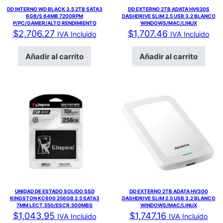
DD INTERNO WD BLACK 3.5 2TB SATA3
DD EXTERNO 2TB ADATA HV620S
6GB/S 64MB 7200RPM
DASHDRIVE SLIM 2.5 USB 3.2 BLANCO
P/PC/GAMER/ALTO RENDIMIENTO
WINDOWS/MAC/LINUX
$
2,706.27
$
1,707.46
IVA Incluido
IVA Incluido
Añadir al carrito
Añadir al carrito
UNIDAD DE ESTADO SOLIDO SSD
DD EXTERNO 2TB ADATA HV300
KINGSTON KC600 256GB 2.5 SATA3
DASHDRIVE SLIM 2.5 USB 3.2 BLANCO
7MM LECT.550/ESCR.500MBS
WINDOWS/MAC/LINUX
$
1,043.95
$
1,747.16
IVA Incluido
IVA Incluido