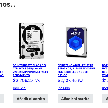
amos…
DD INTERNO WD BLACK 3.5
DD INTERNO WD BLUE 2.5 2TB
DD 
2TB SATA3 6GB/S 64MB
SATA3 6GB/S 128MB 5400RPM
HV62
4X7
7200RPM P/PC/GAMER/ALTO
7MM P/NOTEBOOK COMP
USB 
IAS
RENDIMIENTO
BASICO
WIN
$
2,706.27
$
2,107.45
$
1
IVA
IVA
Incluido
Incluido
Inc
o
Añadir al carrito
Añadir al carrito
A