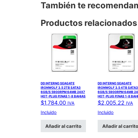
También te recomend
Productos relacionados
DD INTERNO SEAGATE
DD INTERNO SEAGATE
IRONWOLF 3.5 2TB SATA3
IRONWOLF 3.5 4TB SATA3
6GB/S 5900RPM 64MB 24X7
6GB/S 5900RPM 64MB 2
HOT-PLUG P/NAS 1-8 BAHIAS
HOT-PLUG P/NAS 1-8 BAH
$
1,784.00
$
2,005.22
IVA
IVA
Incluido
Incluido
Añadir al carrito
Añadir al carrit