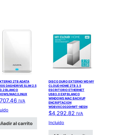
EXTERNO 2TB ADATA
DISCO DURO EXTERNO WD MY
0S DASHDRIVE SLIM 2.5
CLOUD HOME 2TB 3.5
3.2 BLANCO
ESCRITORIO ETHERNET
DOWS/MAC/LINUX
USB3.0 EXP BLANCO
WINDOWS MAC BACKUP
,707.46
IVA
ENCRIPTACION
WDBVXC0020HWT-NESN
luido
$
4,292.82
IVA
Incluido
ñadir al carrito