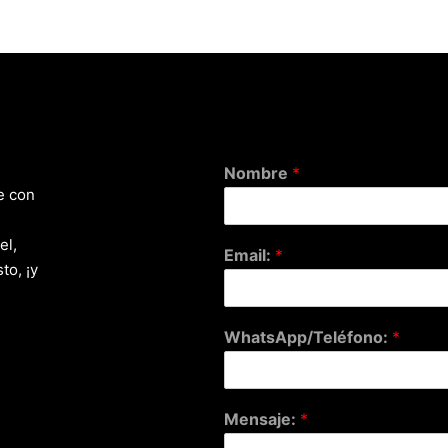
Nombre
*
e con
el,
Email:
*
to, ¡y
WhatsApp/Teléfono:
*
Mensaje:
*