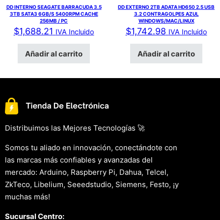
DD INTERNO SEAGATE BARRACUDA 3.5
DD EXTERNO 2TB ADATA HD650 2.5 USB
3TB SATA3 6GB/S 5400RPM CACHE
3.2 CONTRAGOLPES AZUL
256MB / PC
WINDOWS/MAC/LINUX
$
1,688.21
$
1,742.98
IVA Incluido
IVA Incluido
Añadir al carrito
Añadir al carrito
Distribuimos las Mejores Tecnologías 🚀
Somos tu aliado en innovación, conectándote con
las marcas más confiables y avanzadas del
mercado: Arduino, Raspberry Pi, Dahua, Telcel,
ZkTeco, Libelium, Seeedstudio, Siemens, Festo, ¡y
muchas más!
Sucursal Centro: