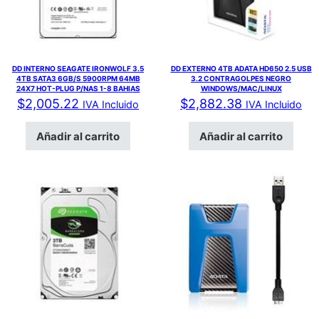
DD INTERNO SEAGATE IRONWOLF 3.5
DD EXTERNO 4TB ADATA HD650 2.5 USB
4TB SATA3 6GB/S 5900RPM 64MB
3.2 CONTRAGOLPES NEGRO
24X7 HOT-PLUG P/NAS 1-8 BAHIAS
WINDOWS/MAC/LINUX
$
2,005.22
$
2,882.38
IVA Incluido
IVA Incluido
Añadir al carrito
Añadir al carrito