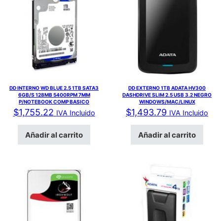
DD INTERNO WD BLUE 2.5 1TB SATA3
DD EXTERNO 1TB ADATA HV300
6GB/S 128MB 5400RPM 7MM
DASHDRIVE SLIM 2.5 USB 3.2 NEGRO
P/NOTEBOOK COMP BASICO
WINDOWS/MAC/LINUX
$
1,755.22
$
1,493.79
IVA Incluido
IVA Incluido
Añadir al carrito
Añadir al carrito