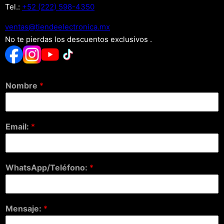
Tel.:
+52 (222) 598-4350
xm.acinortceleedneit@satnev
No te pierdas los descuentos exclusivos .
Nombre
*
Email:
*
WhatsApp/Teléfono:
*
Mensaje:
*