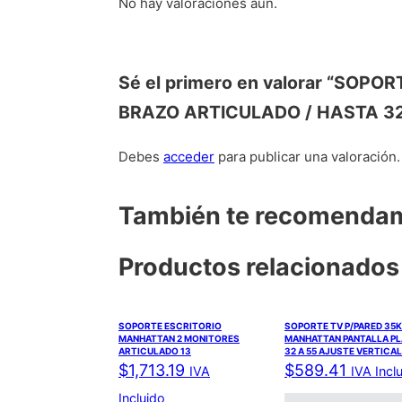
No hay valoraciones aún.
Sé el primero en valorar “SO
BRAZO ARTICULADO / HASTA 32
Debes
acceder
para publicar una valoración.
También te recomend
Productos relacionados
SOPORTE ESCRITORIO
SOPORTE TV P/PARED 35
MANHATTAN 2 MONITORES
MANHATTAN PANTALLA P
ARTICULADO 13
32 A 55 AJUSTE VERTICAL
$
1,713.19
$
589.41
IVA
IVA Incl
Incluido