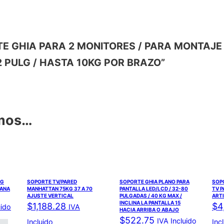
PORTE GHIA PARA 2 MONITORES / PARA MONTAJE
 PULG / HASTA 10KG POR BRAZO”
amos…
KG
SOPORTE TV/PARED
SOPORTE GHIA PLANO PARA
SOP
LANA
MANHATTAN 75KG 37 A 70
PANTALLA LED/LCD / 32-80
TV P
AJUSTE VERTICAL
PULGADAS / 40 KG MAX /
ART
INCLINA LA PANTALLA 15
$
1,188.28
$
4
uido
IVA
HACIA ARRIBA O ABAJO
$
522.75
IVA Incluido
Incluido
Inc