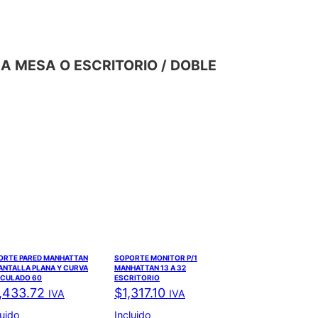
 A MESA O ESCRITORIO / DOBLE
ORTE PARED MANHATTAN
SOPORTE MONITOR P/1
ANTALLA PLANA Y CURVA
MANHATTAN 13 A 32
ICULADO 60
ESCRITORIO
,433.72
$
1,317.10
IVA
IVA
luido
Incluido