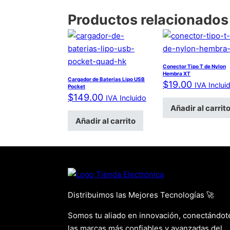
Productos relacionados
Conector Tipo T de Nylon
Hembra XT
Cargador de Baterías Lipo USB
$
19.00
IVA Inclui
Pocket
$
149.00
IVA Incluido
Añadir al carrit
Añadir al carrito
Distribuimos las Mejores Tecnologías 🚀
Somos tu aliado en innovación, conectándot
las marcas más confiables y avanzadas del