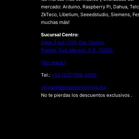
mercado: Arduino, Raspberry Pi, Dahua, Telc
ZkTeco, Libelium, Seeedstudio, Siemens, Fes
muchas más!
Sucursal Centro:
Calle 3 sur 1104, Col. Centro.
Puebla, Pue. Mexico. C.P. 72000.
[Ver mapa.]
Tel.:
+52 (222) 598-4350
xm.acinortceleedneit@satnev
No te pierdas los descuentos exclusivos .