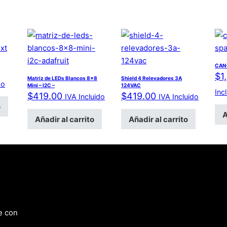
CAN-
$
1
Matriz de LEDs Blancos 8×8
Shield 4 Relevadores 3A
do
Mini – I2C –
124VAC
Inc
$
419.00
$
419.00
IVA Incluido
IVA Incluido
o
A
Añadir al carrito
Añadir al carrito
e con