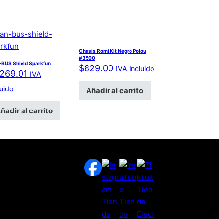
Chasis Romi Kit Negro Polou
#3500
BUS Shield Sparkfun
$
829.00
IVA Incluido
,269.01
IVA
luido
Añadir al carrito
ñadir al carrito