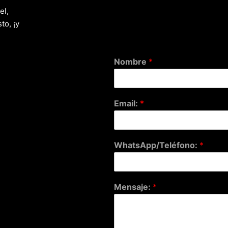
el,
to, ¡y
Nombre
*
Email:
*
WhatsApp/Teléfono:
*
Mensaje:
*