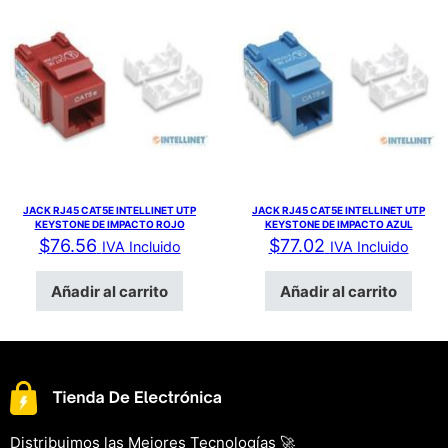
JACK RJ45 CAT5E INTELLINET UTP
JACK RJ45 CAT5E INTELLINET UTP
KEYSTONE DE IMPACTO ROJO
KEYSTONE DE IMPACTO AZUL
$
76.56
$
77.02
IVA Incluido
IVA Incluido
Añadir al carrito
Añadir al carrito
Distribuimos las Mejores Tecnologías 🚀