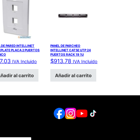
 DE PARED INTELLINET
PANEL DE PARCHEO
EPLATE PLACA 2 PUERTOS
INTELLINET CAT5E UTP 24
NCO
PUERTOS RACK 19 1U
7.03
$
913.78
IVA Incluido
IVA Incluido
ñadir al carrito
Añadir al carrito