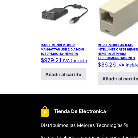
CABLE CONVERTIDOR
COPLE MODULAR RJ45
MANHATTAN USB 2.0 A HDMI
INTELLINET CAT5E HEMBR
1080P MACHO-HEMBRA
HEMBRA UTP PARA
TELECOMUNICACIONES
$
979.21
IVA Incluido
$
36.26
IVA Inclui
Añadir al carrito
Añadir al carrit
Distribuimos las Mejores Tecnologías 🚀
Somos tu aliado en innovación, conectándot