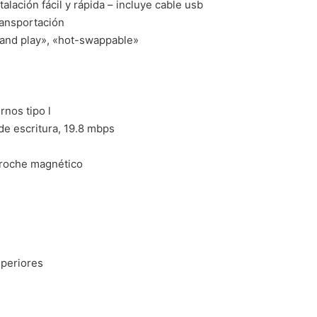
alación fácil y rápida – incluye cable usb
ransportación
 and play», «hot-swappable»
rnos tipo l
 de escritura, 19.8 mbps
broche magnético
uperiores