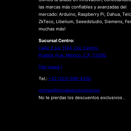
las marcas más confiables y avanzadas del
mercado: Arduino, Raspberry Pi, Dahua, Telc
ZkTeco, Libelium, Seeedstudio, Siemens, Fes
muchas más!
Sucursal Centro:
Calle 3 sur 1104, Col. Centro.
Puebla, Pue. Mexico. C.P. 72000.
[Ver mapa.]
Tel.:
+52 (222) 598-4350
xm.acinortceleedneit@satnev
No te pierdas los descuentos exclusivos .