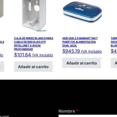
CAJA DE PARED BLANCA PARA
HUB USB 2.0 MANHATTAN 7
TAPA
A A
CABLE DE RED RJ45 UTP
PUERTOS ALIMENTACION
FAC
INTELLINET 4.80CM
DUAL AZUL
BLA
PROFUNDIDAD
$
945.19
$
4
IVA Incluido
$
101.64
do
IVA Incluido
Añadir al carrito
A
o
Añadir al carrito
Nombre
*
e con