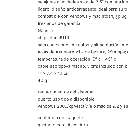
se ajusta a unidades sata de 2.5″ con una inst
ligero, diseño antiderrapante ideal para su t
compatible con windows y macintosh, ¿plug
tres años de garantía
General
chipset ma6116
sata conexiones de datos y alimentación inte
tasas de transferencia: de lectura, 29 mbps;
temperatura de operación: 0° c ¿ 45° c
cable usb tipo-a macho, 5 cm; incluido con 
11 x 7.4 x 1.1 cm
40 g
requerimientos del sistema
puerto usb tipo a disponible
windows 2000/xp/vista/7/8 o mac os 9.2 y s
contenido del paquete:
gabinete para disco duro