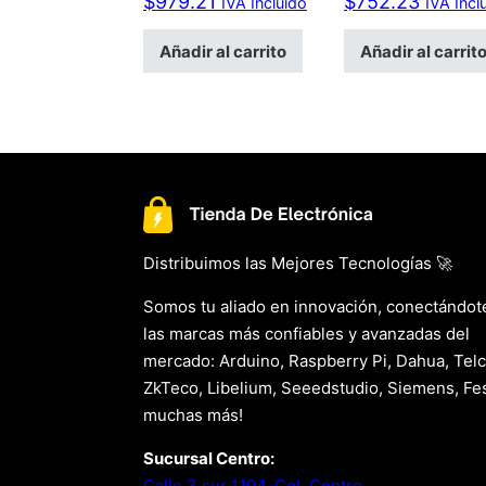
$
979.21
$
752.23
IVA Incluido
IVA Incl
Añadir al carrito
Añadir al carrit
Distribuimos las Mejores Tecnologías 🚀
Somos tu aliado en innovación, conectándot
las marcas más confiables y avanzadas del
mercado: Arduino, Raspberry Pi, Dahua, Telc
ZkTeco, Libelium, Seeedstudio, Siemens, Fes
muchas más!
Sucursal Centro:
Calle 3 sur 1104, Col. Centro.