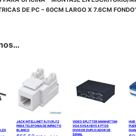
RICAS DE PC – 60CM LARGO X 7.6CM FONDO
amos…
JACK INTELLINET RJ11/RJ12
VIDEO SPLITTER MANHATTAN
HUB 
PARA TELEFONIA DE IMPACTO
VGA SVGA HD15 4 PTOS
PUE
BLES
BLANCO
DIVISOR DUPLICADOR DE
DUA
SENAL