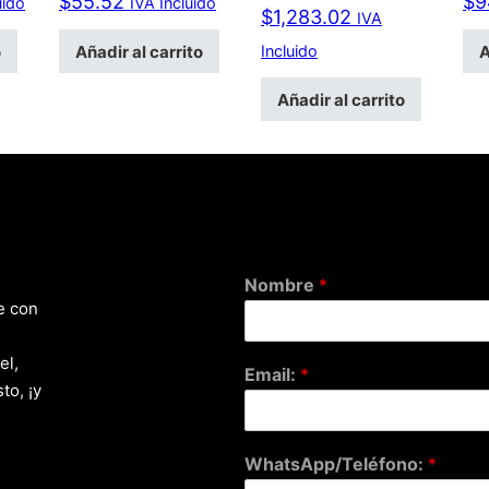
$
55.52
$
9
uido
IVA Incluido
$
1,283.02
IVA
o
Añadir al carrito
A
Incluido
Añadir al carrito
Nombre
*
e con
el,
Email:
*
to, ¡y
WhatsApp/Teléfono:
*