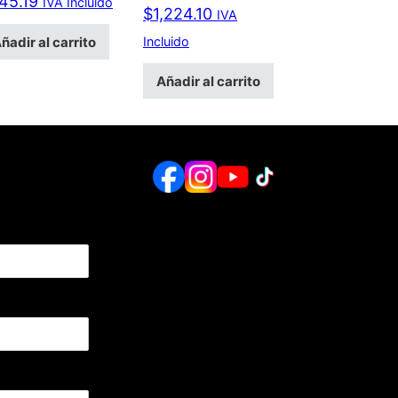
45.19
IVA Incluido
$
1,224.10
IVA
ñadir al carrito
Incluido
Añadir al carrito