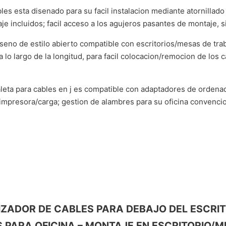
ables esta disenado para su facil instalacion mediante atornillado
aje incluidos; facil acceso a los agujeros pasantes de montaje, s
seno de estilo abierto compatible con escritorios/mesas de trab
lo largo de la longitud, para facil colocacion/remocion de los c
aleta para cables en j es compatible con adaptadores de ordenado
impresora/carga; gestion de alambres para su oficina convencion
GANIZADOR DE CABLES PARA DEBAJO DEL ESCRI
PARA OFICINA – MONTAJE EN ESCRITORIO/M