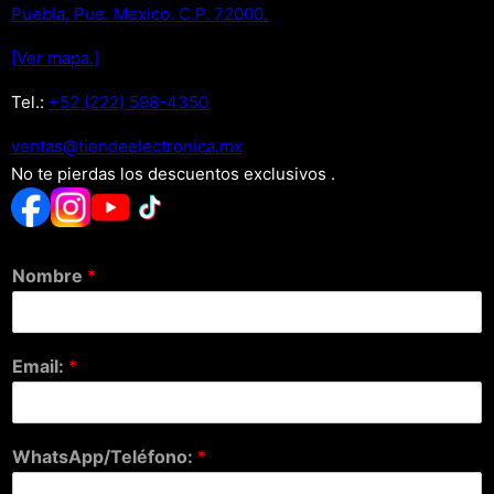
Puebla, Pue. Mexico. C.P. 72000.
[Ver mapa.]
Tel.:
+52 (222) 598-4350
xm.acinortceleedneit@satnev
No te pierdas los descuentos exclusivos .
Nombre
*
Email:
*
WhatsApp/Teléfono:
*