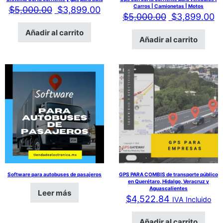
Carros | Camionetas | Motos
El precio original era: $5,000.00.
El precio actual es: $3,899.00
$
5,000.00
$
3,899.00
El precio ori
El
$
5,000.00
$
3,899.00
Añadir al carrito
Añadir al carrito
Software para autobuses de pasajeros
GPS PARA COMBIS de transporte público
en Querétaro, Hidalgo, Veracruz y
Aguascalientes
Leer más
$
4,522.84
IVA Incluido
Añadir al carrito