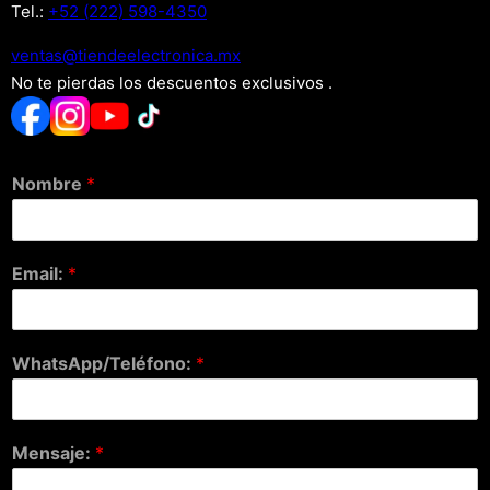
Tel.:
+52 (222) 598-4350
xm.acinortceleedneit@satnev
No te pierdas los descuentos exclusivos .
Nombre
*
Email:
*
WhatsApp/Teléfono:
*
Mensaje:
*