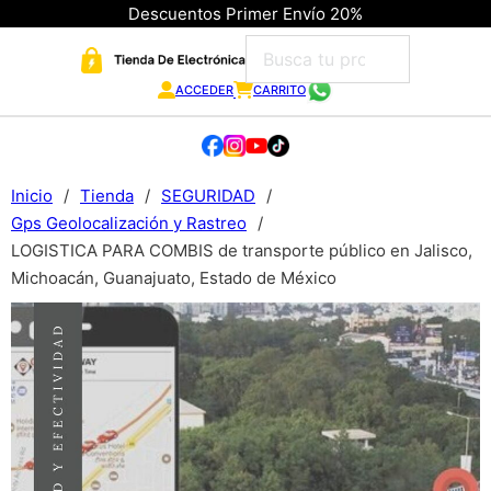
Descuentos Primer Envío 20%
ACCEDER
CARRITO
Inicio
/
Tienda
/
SEGURIDAD
/
Gps Geolocalización y Rastreo
/
LOGISTICA PARA COMBIS de transporte público en Jalisco,
Michoacán, Guanajuato, Estado de México