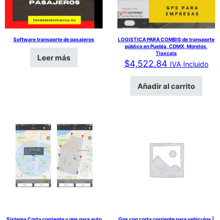
Software transporte de pasajeros
LOGISTICA PARA COMBIS de transporte
público en Puebla, CDMX, Morelos,
Tlaxcala
Leer más
$
4,522.84
IVA Incluido
Añadir al carrito
Sistema Corta corriente y gps para auto
Gps con corta corriente para vehiculos |