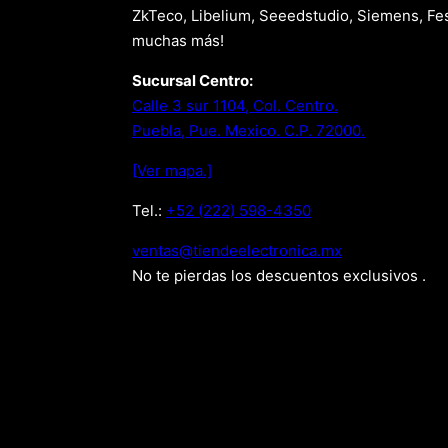
ZkTeco, Libelium, Seeedstudio, Siemens, Fes
muchas más!
Sucursal Centro:
Calle 3 sur 1104, Col. Centro.
Puebla, Pue. Mexico. C.P. 72000.
[Ver mapa.]
Tel.:
+52 (222) 598-4350
xm.acinortceleedneit@satnev
No te pierdas los descuentos exclusivos .