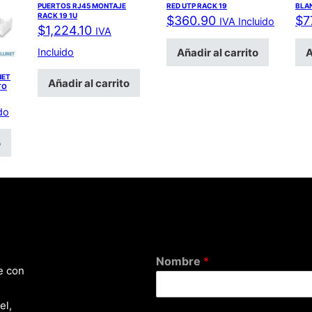
PUERTOS RJ45 MONTAJE
RED UTP RACK 19
BLA
RACK 19 1U
$
360.90
$
7
IVA Incluido
$
1,224.10
IVA
Añadir al carrito
A
Incluido
NET
Añadir al carrito
TO
do
o
Nombre
*
e con
el,