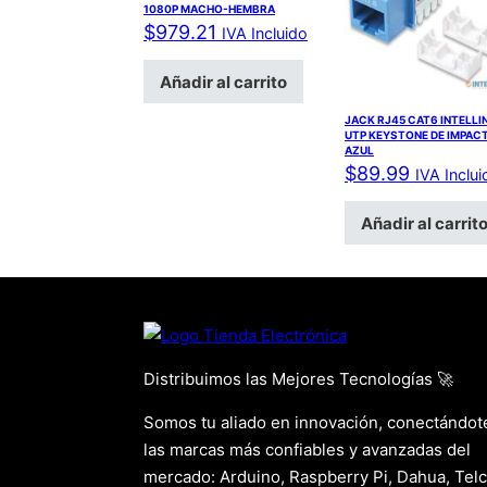
1080P MACHO-HEMBRA
$
979.21
IVA Incluido
Añadir al carrito
JACK RJ45 CAT6 INTELLI
UTP KEYSTONE DE IMPAC
AZUL
$
89.99
IVA Inclui
Añadir al carrit
Distribuimos las Mejores Tecnologías 🚀
Somos tu aliado en innovación, conectándot
las marcas más confiables y avanzadas del
mercado: Arduino, Raspberry Pi, Dahua, Telc