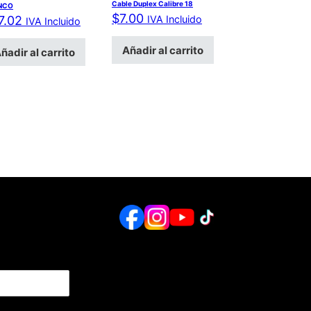
Cable Duplex Calibre 18
NCO
$
7.00
7.02
IVA Incluido
IVA Incluido
Añadir al carrito
ñadir al carrito