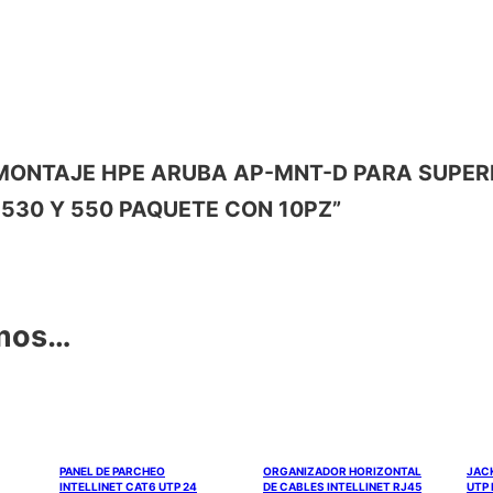
T DE MONTAJE HPE ARUBA AP-MNT-D PARA SUPER
, 530 Y 550 PAQUETE CON 10PZ”
amos…
PANEL DE PARCHEO
ORGANIZADOR HORIZONTAL
JACK
INTELLINET CAT6 UTP 24
DE CABLES INTELLINET RJ45
UTP