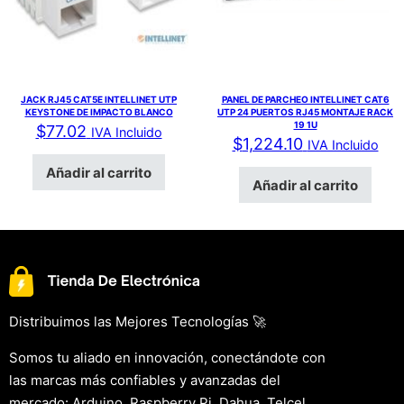
JACK RJ45 CAT5E INTELLINET UTP
PANEL DE PARCHEO INTELLINET CAT6
KEYSTONE DE IMPACTO BLANCO
UTP 24 PUERTOS RJ45 MONTAJE RACK
19 1U
$
77.02
IVA Incluido
$
1,224.10
IVA Incluido
Añadir al carrito
Añadir al carrito
Distribuimos las Mejores Tecnologías 🚀
Somos tu aliado en innovación, conectándote con
las marcas más confiables y avanzadas del
mercado: Arduino, Raspberry Pi, Dahua, Telcel,