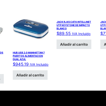
JACK RJ45 CAT6 INTELLINET
JACK
UTP KEYSTONE DE IMPACTO
UTP
BLANCO
BLA
$
89.55
$
7
IVA Incluido
Añadir al carrito
A
TOS
HUB USB 2.0 MANHATTAN 7
PUERTOS ALIMENTACION
DUAL AZUL
$
945.19
IVA Incluido
Añadir al carrito
o