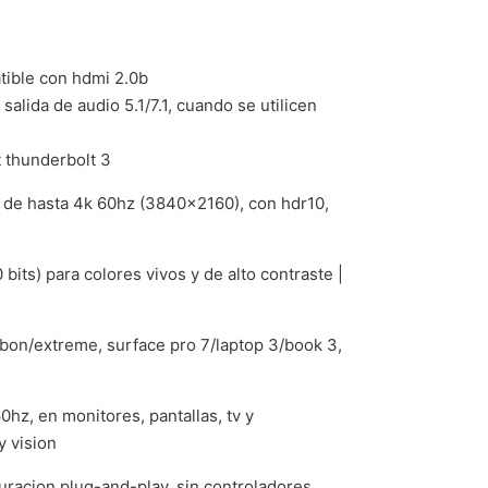
atible con hdmi 2.0b
alida de audio 5.1/7.1, cuando se utilicen
t thunderbolt 3
) de hasta 4k 60hz (3840×2160), con hdr10,
 bits) para colores vivos y de alto contraste |
arbon/extreme, surface pro 7/laptop 3/book 3,
hz, en monitores, pantallas, tv y
y vision
guracion plug-and-play, sin controladores