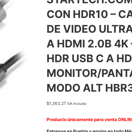
CON HDR10 – C
DE VIDEO ULTRA
A HDMI 2.0B 4K
HDR USB C A H
MONITOR/PANTA
MODO ALT HBR
$
1,363.27
IVA Incluido
Producto únicamente para venta ONLI
Entregas en Puebla y envíos en todo Mé