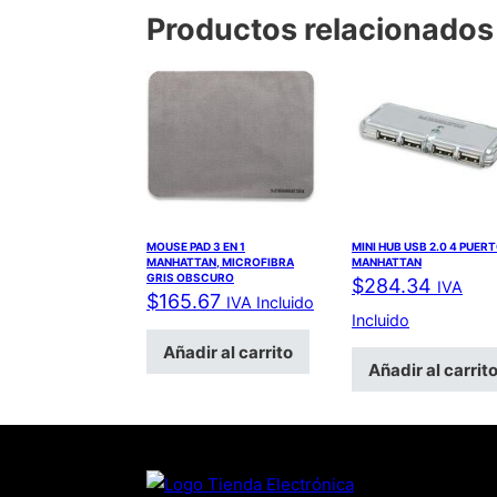
Productos relacionados
MOUSE PAD 3 EN 1
MINI HUB USB 2.0 4 PUER
MANHATTAN, MICROFIBRA
MANHATTAN
GRIS OBSCURO
$
284.34
IVA
$
165.67
IVA Incluido
Incluido
Añadir al carrito
Añadir al carrit