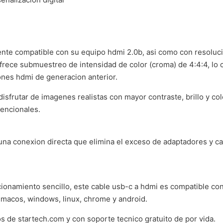
mente compatible con su equipo hdmi 2.0b, asi como con resolu
rece submuestreo de intensidad de color (croma) de 4:4:4, lo cu
ones hdmi de generacion anterior.
a disfrutar de imagenes realistas con mayor contraste, brillo y 
vencionales.
una conexion directa que elimina el exceso de adaptadores y cabl
uncionamiento sencillo, este cable usb-c a hdmi es compatible c
o macos, windows, linux, chrome y android.
s de startech.com y con soporte tecnico gratuito de por vida.