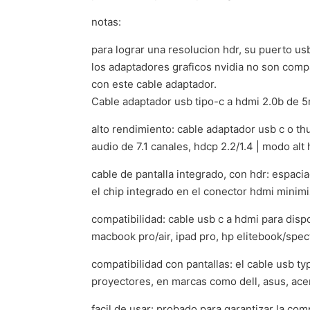
notas:
para lograr una resolucion hdr, su puerto us
los adaptadores graficos nvidia no son compa
con este cable adaptador.
Cable adaptador usb tipo-c a hdmi 2.0b de 5m
alto rendimiento: cable adaptador usb c o t
audio de 7.1 canales, hdcp 2.2/1.4 | modo alt
cable de pantalla integrado, con hdr: espaciad
el chip integrado en el conector hdmi minimiz
compatibilidad: cable usb c a hdmi para disp
macbook pro/air, ipad pro, hp elitebook/sp
compatibilidad con pantallas: el cable usb t
proyectores, en marcas como dell, asus, acer
facil de usar: probado para garantizar la com