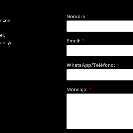
Nombre
*
e con
el,
Email:
*
to, ¡y
WhatsApp/Teléfono:
*
Mensaje:
*