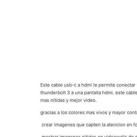
Este cable usb-c a hdmi le permite conectar 
thunderbolt 3 a una pantalla hdmi. este cabl
mas nitidas y mejor video.
gracias a los colores mas vivos y mayor contr
 crear imagenes que capten la atencion en fo
 mostrar imagenes nitidas en videowalls de s