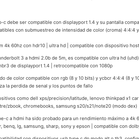
b-c debe ser compatible con displayport 1.4 y su pantalla comp
tibles con submuestreo de intensidad de color (croma) 4:4:4 y s
 4k 60hz con hdr10 | ultra hd | compatible con dispositivo hos
hunderbolt 3 a hdmi 2.0b de 5m, es compatible con ultra hd (uhd
 hbr3 de displayport 1.4 | retrocompatible con 1080p
o de color compatible con rgb (8 y 10 bits) y ycbcr 4:4:4 (8 y 10
a la perdida de senal y los puntos de fallo
ositivos como dell xps/precision/latitude, lenovo thinkpad x1 c
ectre/zbook, chromebooks, samsung s20/s21/note20 (modo dex)
ype-c a hdmi ha sido probado para un rendimiento máximo a 4k 60
, benq, lg, samsung, sharp, sony y epson | compatible con dolb
patibilidad con dispositivos usb type c dp modo alt o tb3. confi