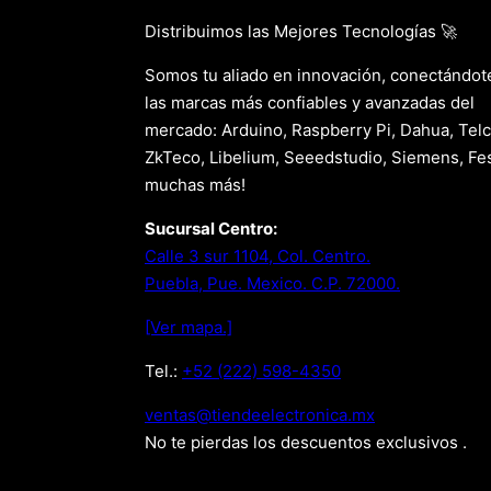
Distribuimos las Mejores Tecnologías 🚀
Somos tu aliado en innovación, conectándot
las marcas más confiables y avanzadas del
mercado: Arduino, Raspberry Pi, Dahua, Telc
ZkTeco, Libelium, Seeedstudio, Siemens, Fes
muchas más!
Sucursal Centro:
Calle 3 sur 1104, Col. Centro.
Puebla, Pue. Mexico. C.P. 72000.
[Ver mapa.]
Tel.:
+52 (222) 598-4350
xm.acinortceleedneit@satnev
No te pierdas los descuentos exclusivos .