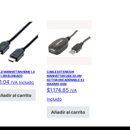
E MANHATTAN HDMI 1.4
CABLE EXTENSION
1.5M BLINDADO
MANHATTAN USB 20.0M
ACTIVA ENCADENABLE X2
1.04
IVA Incluido
MAXIMO 40M
$
1,174.85
IVA
ñadir al carrito
Incluido
Añadir al carrito