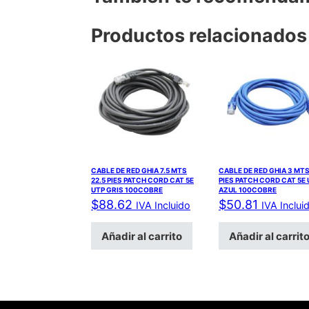
Productos relacionados
CABLE DE RED GHIA 7.5 MTS
CABLE DE RED GHIA 3 MTS
22.5 PIES PATCH CORD CAT 5E
PIES PATCH CORD CAT 5E 
UTP GRIS 100COBRE
AZUL 100COBRE
$
88.62
$
50.81
IVA Incluido
IVA Inclui
Añadir al carrito
Añadir al carrit