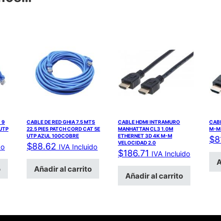
 9
CABLE DE RED GHIA 7.5 MTS
CABLE HDMI INTRAMURO
CABL
UTP
22.5 PIES PATCH CORD CAT 5E
MANHATTAN CL3 1.0M
M-M 
UTP AZUL 100COBRE
ETHERNET 3D 4K M-M
$
8
VELOCIDAD 2.0
$
88.62
do
IVA Incluido
$
186.71
IVA Incluido
A
o
Añadir al carrito
Añadir al carrito