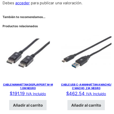
Debes
acceder
para publicar una valoración.
También te recomendamos…
Productos relacionados
CABLE MANHATTAN DISPLAYPORT M-M
CABLE USB C-A MANHATTAN A MACHO/
1.0M NEGRO
C MACHO, 2 M, NEGRO
$
191.19
$
462.54
IVA Incluido
IVA Incluido
Añadir al carrito
Añadir al carrito