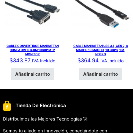
CABLE CONVERTIDOR MANHATTAN
CABLE MANHATTAN USB 3.1, GEN 2, A
HDMI A DVI-D 3.0M 1080P M-M
MACHO/ C MACHO, 10 GBPS, 1 M,
MONITOR
NEGRO
$
343.87
$
364.94
IVA Incluido
IVA Incluido
Añadir al carrito
Añadir al carrito
Distribuimos las Mejores Tecnologías 🚀
Somos tu aliado en innovación, conectándote con