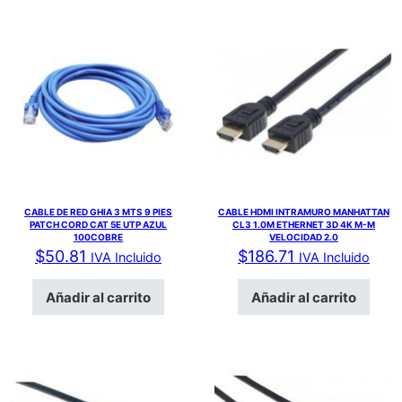
CABLE DE RED GHIA 3 MTS 9 PIES
CABLE HDMI INTRAMURO MANHATTAN
PATCH CORD CAT 5E UTP AZUL
CL3 1.0M ETHERNET 3D 4K M-M
100COBRE
VELOCIDAD 2.0
$
50.81
$
186.71
IVA Incluido
IVA Incluido
Añadir al carrito
Añadir al carrito