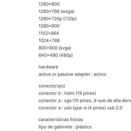
1280×800
1280×768 (wxga)
1280x720p (720p)
1280×600
1152×864
1024×768
800×600 (svga)
640×480 (480p)
hardware
active or passive adapter : activo
conector(es)
conector b : hdmi (19 pines)
conector a : vga (15 pines, d-sub de alta den
conector a : usb type-a (4 pines) usb 2.0
características físicas
tipo de gabinete : plástico