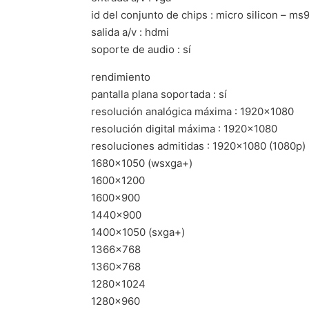
id del conjunto de chips : micro silicon – ms
salida a/v : hdmi
soporte de audio : sí
rendimiento
pantalla plana soportada : sí
resolución analógica máxima : 1920×1080
resolución digital máxima : 1920×1080
resoluciones admitidas : 1920×1080 (1080p)
1680×1050 (wsxga+)
1600×1200
1600×900
1440×900
1400×1050 (sxga+)
1366×768
1360×768
1280×1024
1280×960