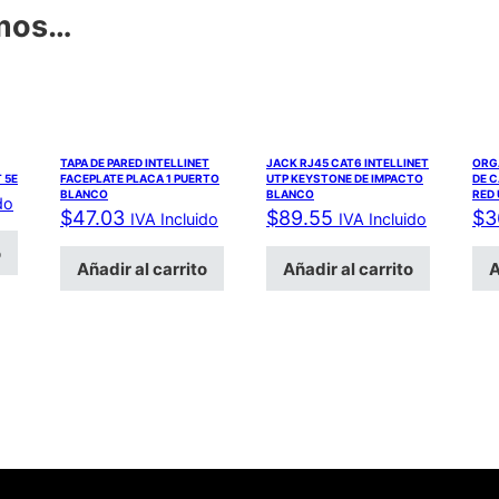
amos…
TAPA DE PARED INTELLINET
JACK RJ45 CAT6 INTELLINET
ORG
T 5E
FACEPLATE PLACA 1 PUERTO
UTP KEYSTONE DE IMPACTO
DE C
BLANCO
BLANCO
RED 
do
$
47.03
$
89.55
$
3
IVA Incluido
IVA Incluido
o
Añadir al carrito
Añadir al carrito
A