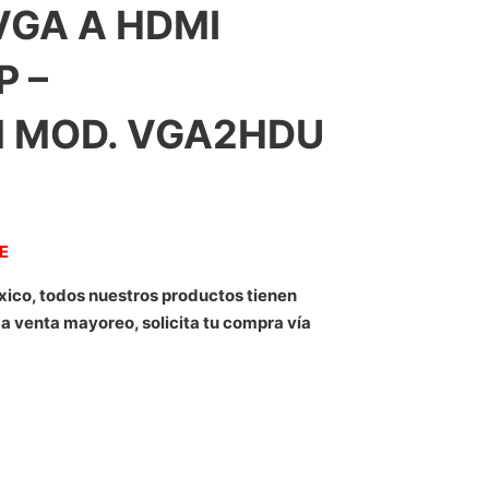
VGA A HDMI
P –
 MOD. VGA2HDU
NE
xico, todos nuestros productos tienen
 a venta mayoreo, solicita tu compra vía
LIMENTACIóN USB  CONVERTIDOR VGA A HDMI PORTáTIL  1