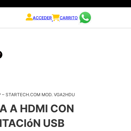
ACCEDER
CARRITO
0 P – STARTECH.COM MOD. VGA2HDU
A A HDMI CON
TACIóN USB 