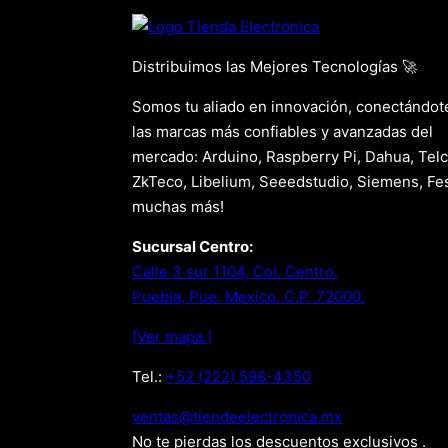
Distribuimos las Mejores Tecnologías 🚀
Somos tu aliado en innovación, conectándot
las marcas más confiables y avanzadas del
mercado: Arduino, Raspberry Pi, Dahua, Telc
ZkTeco, Libelium, Seeedstudio, Siemens, Fes
muchas más!
Sucursal Centro:
Calle 3 sur 1104, Col. Centro.
Puebla, Pue. Mexico. C.P. 72000.
[Ver mapa.]
Tel.:
+52 (222) 598-4350
xm.acinortceleedneit@satnev
No te pierdas los descuentos exclusivos .