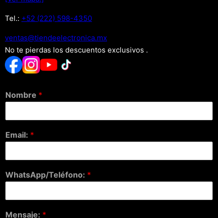
Tel.:
+52 (222) 598-4350
xm.acinortceleedneit@satnev
No te pierdas los descuentos exclusivos .
Nombre
*
Email:
*
WhatsApp/Teléfono:
*
Mensaje:
*