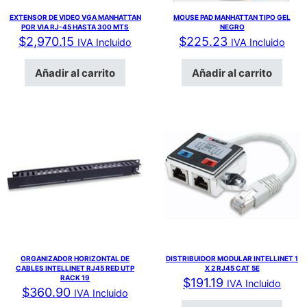
EXTENSOR DE VIDEO VGA MANHATTAN
MOUSE PAD MANHATTAN TIPO GEL
POR VIA RJ-45 HASTA 300 MTS
NEGRO
$
2,970.15
$
225.23
IVA Incluido
IVA Incluido
Añadir al carrito
Añadir al carrito
ORGANIZADOR HORIZONTAL DE
DISTRIBUIDOR MODULAR INTELLINET 1
CABLES INTELLINET RJ45 RED UTP
X 2 RJ45 CAT 5E
RACK 19
$
191.19
IVA Incluido
$
360.90
IVA Incluido