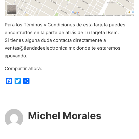
Para los Téminos y Condiciones de esta tarjeta puedes
encontrarlos en la parte de atrás de TuTarjetaTBem.
Si tienes alguna duda contacta directamente a
ventas@tiendadeelectronica.mx donde te estaremos
apoyando.
Compartir ahora:
F
T
C
a
w
o
c
i
m
e
t
p
b
t
a
o
e
r
Michel Morales
o
r
t
k
i
r