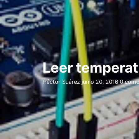
Leer temperatu
Héctor Suárez
·
junio 20, 2016
·
0 come